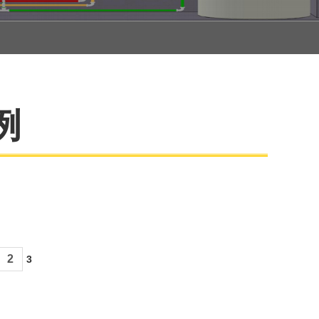
例
2
3